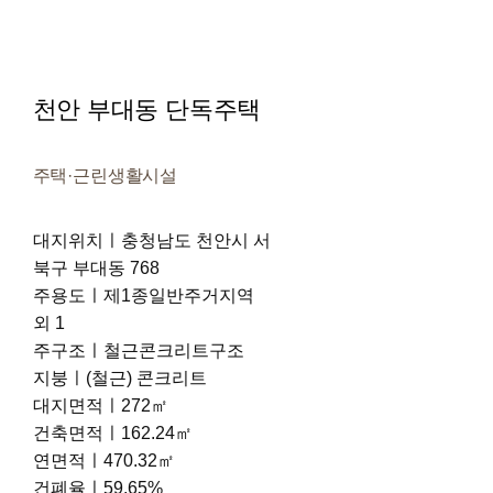
천안 부대동 단독주택
주택·근린생활시설
대지위치ㅣ충청남도 천안시 서
북구 부대동 768
주용도ㅣ제1종일반주거지역
외 1
주구조ㅣ철근콘크리트구조
지붕ㅣ(철근) 콘크리트
대지면적ㅣ272㎡
건축면적ㅣ162.24㎡
연면적ㅣ470.32㎡
건폐율ㅣ59.65%