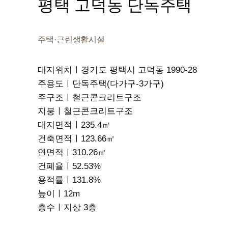
평택 고덕동 단독주택
주택·근린생활시설
대지위치ㅣ경기도 평택시 고덕동 1990-28
주용도ㅣ단독주택(다가구-3가구)
주구조ㅣ철근콘크리트구조
지붕ㅣ철근콘크리트구조
대지면적ㅣ235.4㎡
건축면적ㅣ123.66㎡
연면적ㅣ310.26㎡
건폐율ㅣ52.53%
용적률ㅣ131.8%
높이ㅣ12m
층수ㅣ지상 3층