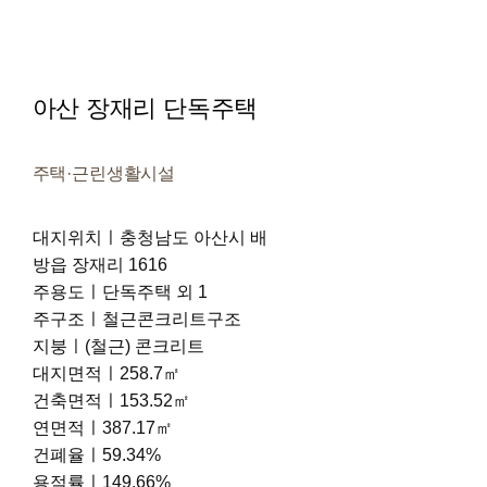
아산 장재리 단독주택
주택·근린생활시설
대지위치ㅣ충청남도 아산시 배
방읍 장재리 1616
주용도ㅣ단독주택 외 1
주구조ㅣ철근콘크리트구조
지붕ㅣ(철근) 콘크리트
대지면적ㅣ258.7㎡
건축면적ㅣ153.52㎡
연면적ㅣ387.17㎡
건폐율ㅣ59.34%
용적률ㅣ149.66%